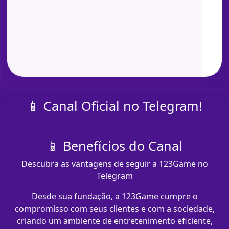
📱 Canal Oficial no Telegram!
📱 Benefícios do Canal
Descubra as vantagens de seguir a 123Game no
Telegram
Desde sua fundação, a 123Game cumpre o
compromisso com seus clientes e com a sociedade,
criando um ambiente de entretenimento eficiente,