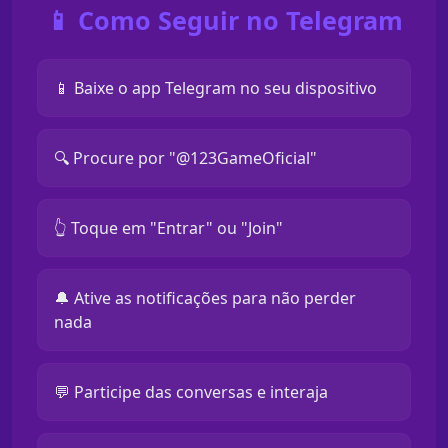
📱 Como Seguir no Telegram
📱 Baixe o app Telegram no seu dispositivo
🔍 Procure por "@123GameOficial"
👆 Toque em "Entrar" ou "Join"
🔔 Ative as notificações para não perder
nada
💬 Participe das conversas e interaja