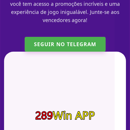
você tem acesso a promoções incríveis e uma
experiência de jogo inigualável. Junte-se aos
vencedores agora!
SEGUIR NO TELEGRAM