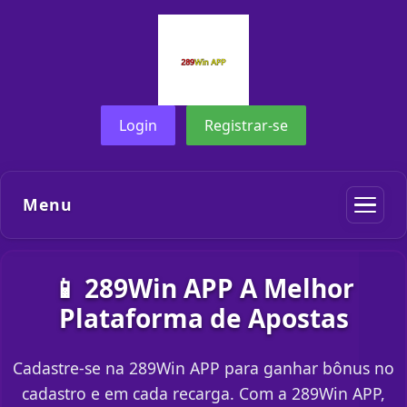
Login
Registrar-se
Menu
📱 289Win APP A Melhor
Plataforma de Apostas
Cadastre-se na 289Win APP para ganhar bônus no
cadastro e em cada recarga. Com a 289Win APP,