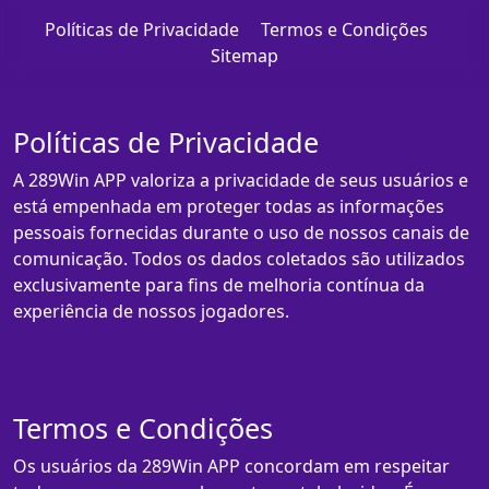
Políticas de Privacidade
Termos e Condições
Sitemap
Políticas de Privacidade
A 289Win APP valoriza a privacidade de seus usuários e
está empenhada em proteger todas as informações
pessoais fornecidas durante o uso de nossos canais de
comunicação. Todos os dados coletados são utilizados
exclusivamente para fins de melhoria contínua da
experiência de nossos jogadores.
Termos e Condições
Os usuários da 289Win APP concordam em respeitar