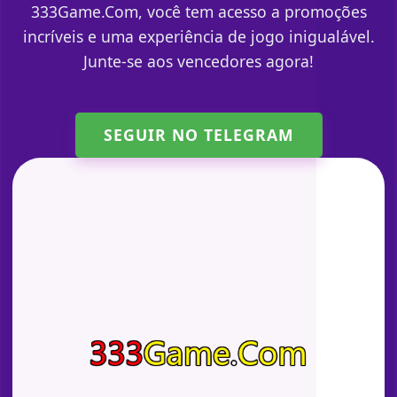
333Game.Com, você tem acesso a promoções
incríveis e uma experiência de jogo inigualável.
Junte-se aos vencedores agora!
SEGUIR NO TELEGRAM