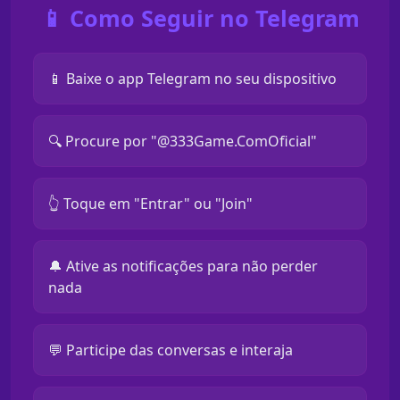
📱 Como Seguir no Telegram
📱 Baixe o app Telegram no seu dispositivo
🔍 Procure por "@333Game.ComOficial"
👆 Toque em "Entrar" ou "Join"
🔔 Ative as notificações para não perder
nada
💬 Participe das conversas e interaja