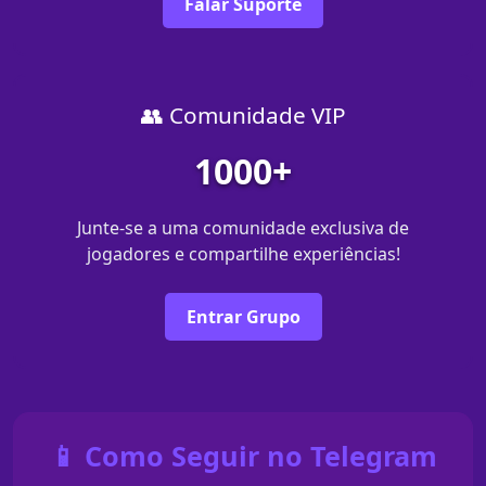
Falar Suporte
👥 Comunidade VIP
1000+
Junte-se a uma comunidade exclusiva de
jogadores e compartilhe experiências!
Entrar Grupo
📱 Como Seguir no Telegram