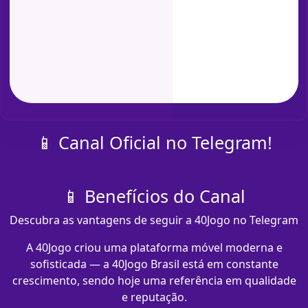
📱 Canal Oficial no Telegram!
📱 Benefícios do Canal
Descubra as vantagens de seguir a 40Jogo no Telegram
A 40Jogo criou uma plataforma móvel moderna e
sofisticada — a 40Jogo Brasil está em constante
crescimento, sendo hoje uma referência em qualidade
e reputação.