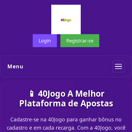
Login
Registrar-se
Menu
📱 40Jogo A Melhor
Plataforma de Apostas
Cadastre-se na 40Jogo para ganhar bônus no
cadastro e em cada recarga. Com a 40Jogo, você