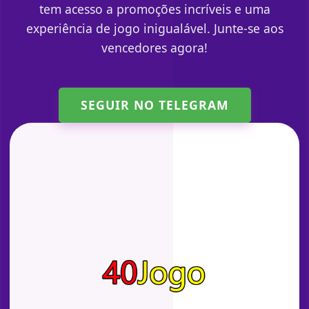
tem acesso a promoções incríveis e uma
experiência de jogo inigualável. Junte-se aos
vencedores agora!
SEGUIR NO TELEGRAM