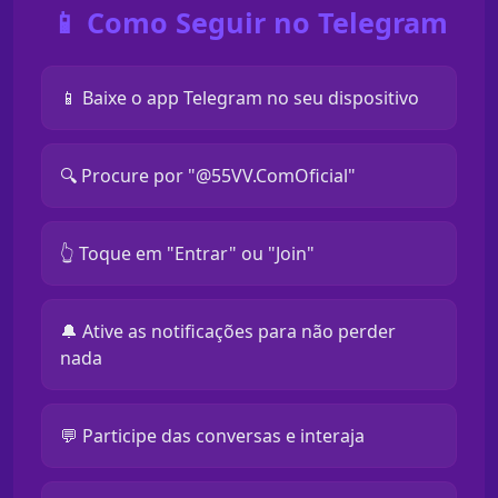
📱 Como Seguir no Telegram
📱 Baixe o app Telegram no seu dispositivo
🔍 Procure por "@55VV.ComOficial"
👆 Toque em "Entrar" ou "Join"
🔔 Ative as notificações para não perder
nada
💬 Participe das conversas e interaja