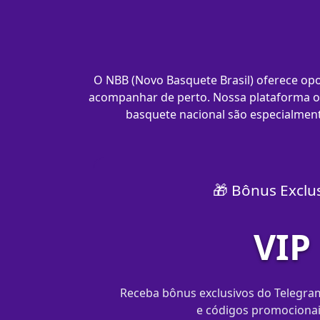
O NBB (Novo Basquete Brasil) oferece op
acompanhar de perto. Nossa plataforma ofe
basquete nacional são especialment
🎁 Bônus Exclu
VIP
Receba bônus exclusivos do Telegra
e códigos promocionai