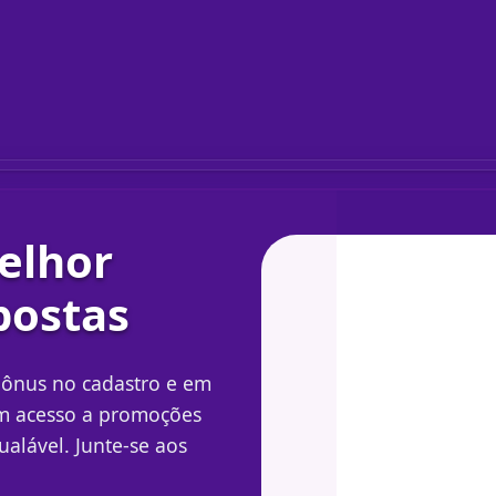
elhor
postas
bônus no cadastro e em
em acesso a promoções
ualável. Junte-se aos