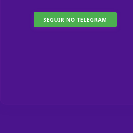
SEGUIR NO TELEGRAM