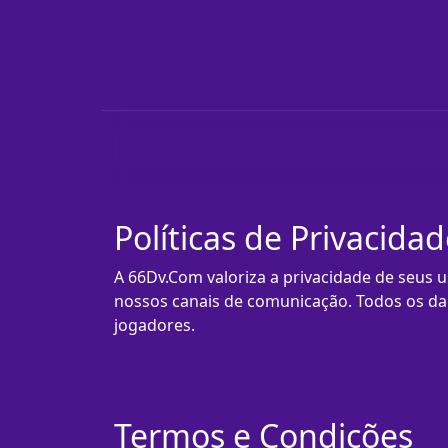
Políticas de Privacida
A 66Dv.Com valoriza a privacidade de seus
nossos canais de comunicação. Todos os dad
jogadores.
Termos e Condições