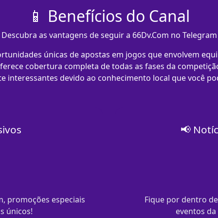
📱 Benefícios do Canal
Descubra as vantagens de seguir a 66Dv.Com no Telegram
ortunidades únicas de apostas em jogos que envolvem equip
rece cobertura completa de todas as fases da competição, 
e interessantes devido ao conhecimento local que você pod
sivos
📢 Notí
m, promoções especiais
Fique por dentro d
s únicos!
eventos da