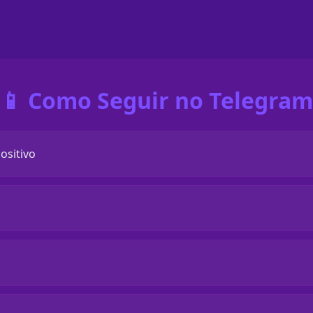
📱 Como Seguir no Telegram
ositivo