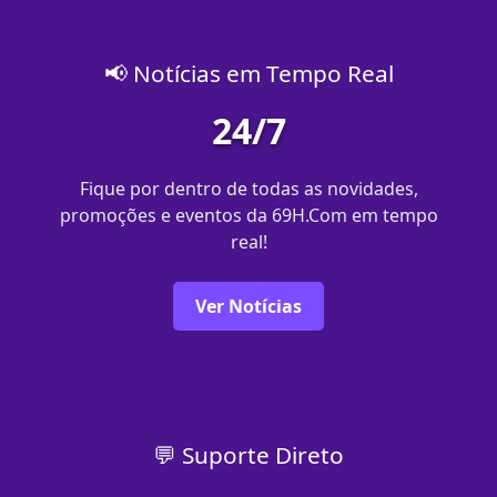
📢 Notícias em Tempo Real
24/7
Fique por dentro de todas as novidades,
promoções e eventos da 69H.Com em tempo
real!
Ver Notícias
💬 Suporte Direto