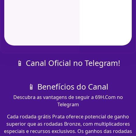
📱 Canal Oficial no Telegram!
📱 Benefícios do Canal
Descubra as vantagens de seguir a 69H.Com no
Telegram
Cada rodada grátis Prata oferece potencial de ganho
superior que as rodadas Bronze, com multiplicadores
especiais e recursos exclusivos. Os ganhos das rodadas