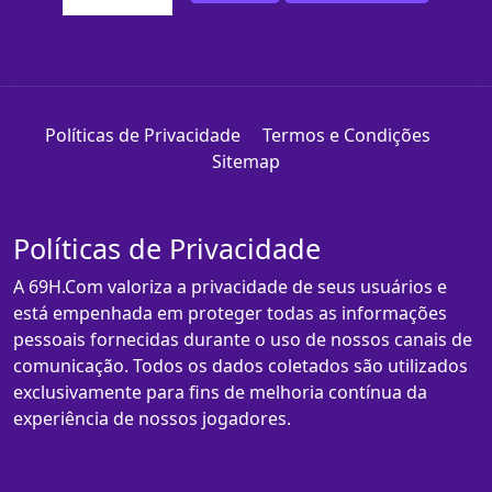
Políticas de Privacidade
Termos e Condições
Sitemap
Políticas de Privacidade
A 69H.Com valoriza a privacidade de seus usuários e
está empenhada em proteger todas as informações
pessoais fornecidas durante o uso de nossos canais de
comunicação. Todos os dados coletados são utilizados
exclusivamente para fins de melhoria contínua da
experiência de nossos jogadores.