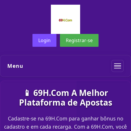
Login
Registrar-se
Menu
📱 69H.Com A Melhor
Plataforma de Apostas
Cadastre-se na 69H.Com para ganhar bônus no
cadastro e em cada recarga. Com a 69H.Com, você