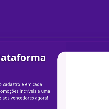
Plataforma
o cadastro e em cada
romoções incríveis e uma
se aos vencedores agora!