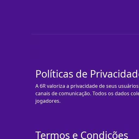
Políticas de Privacida
A 6R valoriza a privacidade de seus usuári
canais de comunicação. Todos os dados cole
jogadores.
Termos e Condições