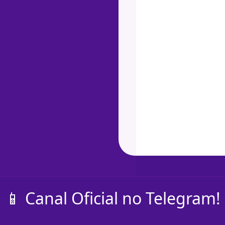
📱 Canal Oficial no Telegram!