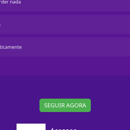
erder nada
a
aticamente
SEGUIR AGORA