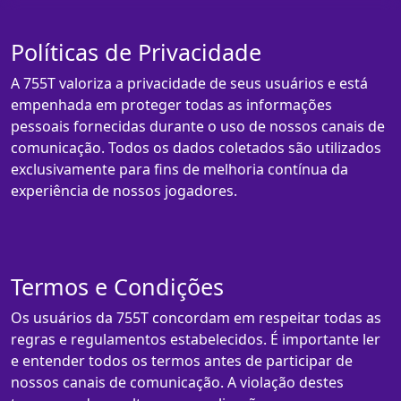
Políticas de Privacidade
A 755T valoriza a privacidade de seus usuários e está
empenhada em proteger todas as informações
pessoais fornecidas durante o uso de nossos canais de
comunicação. Todos os dados coletados são utilizados
exclusivamente para fins de melhoria contínua da
experiência de nossos jogadores.
Termos e Condições
Os usuários da 755T concordam em respeitar todas as
regras e regulamentos estabelecidos. É importante ler
e entender todos os termos antes de participar de
nossos canais de comunicação. A violação destes