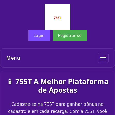
Login
Registrar-se
Menu
📱 755T A Melhor Plataforma
de Apostas
Cadastre-se na 755T para ganhar bônus no
cadastro e em cada recarga. Com a 755T, você