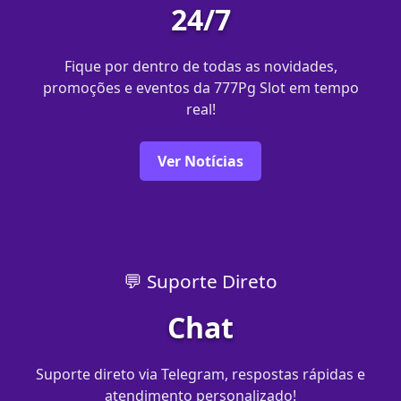
24/7
Fique por dentro de todas as novidades,
promoções e eventos da 777Pg Slot em tempo
real!
Ver Notícias
💬 Suporte Direto
Chat
Suporte direto via Telegram, respostas rápidas e
atendimento personalizado!