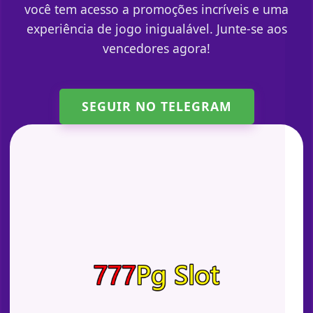
você tem acesso a promoções incríveis e uma
experiência de jogo inigualável. Junte-se aos
vencedores agora!
SEGUIR NO TELEGRAM