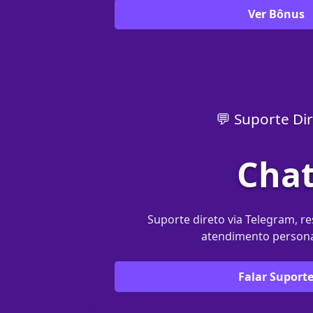
Ver Bônus
💬 Suporte Di
Cha
Suporte direto via Telegram, r
atendimento persona
Falar Suport