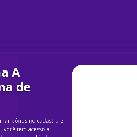
ma A
ma de
nhar bônus no cadastro e
, você tem acesso a