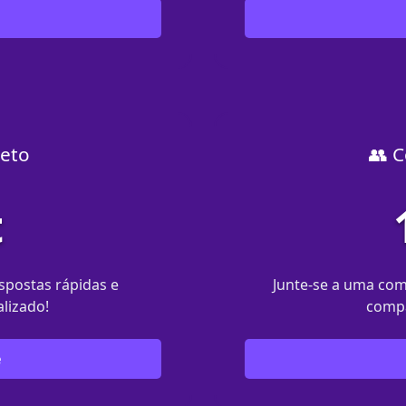
reto
👥 
t
espostas rápidas e
Junte-se a uma com
lizado!
compa
e