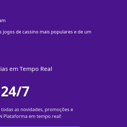
ram
s jogos de cassino mais populares e de um
cias em Tempo Real
24/7
e todas as novidades, promoções e
N Plataforma em tempo real!