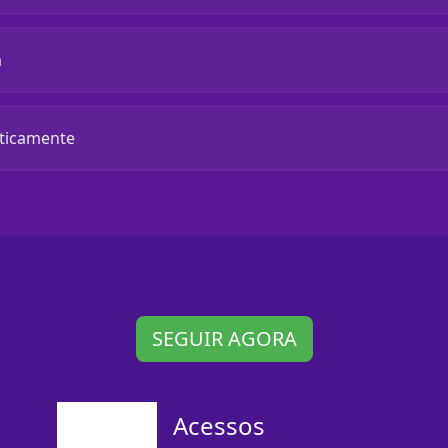
a
aticamente
SEGUIR AGORA
Acessos