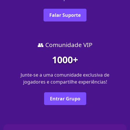
Falar Suporte
👥 Comunidade VIP
1000+
Junte-se a uma comunidade exclusiva de
jogadores e compartilhe experiências!
Entrar Grupo