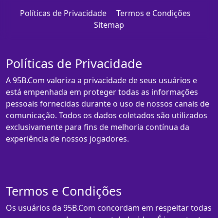
Políticas de Privacidade
Termos e Condições
Sitemap
Políticas de Privacidade
A 95B.Com valoriza a privacidade de seus usuários e
está empenhada em proteger todas as informações
pessoais fornecidas durante o uso de nossos canais de
comunicação. Todos os dados coletados são utilizados
exclusivamente para fins de melhoria contínua da
experiência de nossos jogadores.
Termos e Condições
Os usuários da 95B.Com concordam em respeitar todas