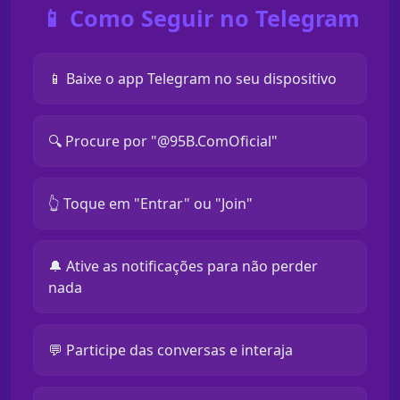
📱 Como Seguir no Telegram
📱 Baixe o app Telegram no seu dispositivo
🔍 Procure por "@95B.ComOficial"
👆 Toque em "Entrar" ou "Join"
🔔 Ative as notificações para não perder
nada
💬 Participe das conversas e interaja