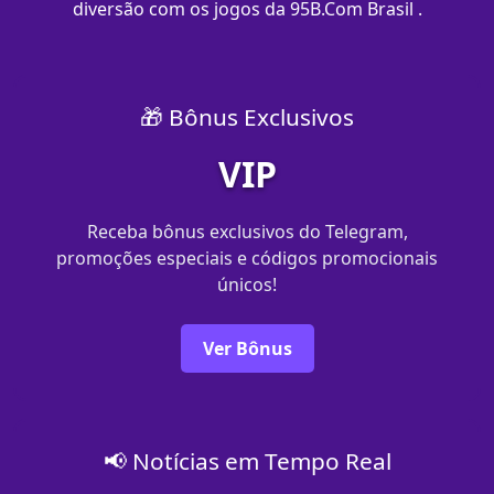
diversão com os jogos da 95B.Com Brasil .
🎁 Bônus Exclusivos
VIP
Receba bônus exclusivos do Telegram,
promoções especiais e códigos promocionais
únicos!
Ver Bônus
📢 Notícias em Tempo Real