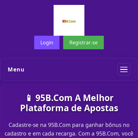
Login
Registrar-se
Menu
📱 95B.Com A Melhor
Plataforma de Apostas
Cadastre-se na 95B.Com para ganhar bônus no
cadastro e em cada recarga. Com a 95B.Com, você