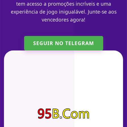
tem acesso a promoções incríveis e uma
experiência de jogo inigualável. Junte-se aos
vencedores agora!
SEGUIR NO TELEGRAM