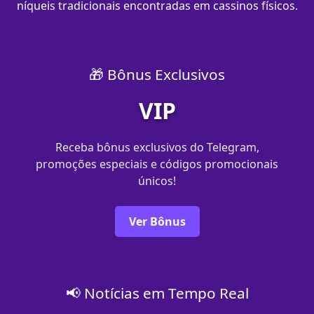
níqueis tradicionais encontradas em cassinos físicos.
🎁 Bônus Exclusivos
VIP
Receba bônus exclusivos do Telegram,
promoções especiais e códigos promocionais
únicos!
Ver Bônus
📢 Notícias em Tempo Real