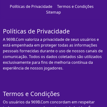
Políticas de Privacidade
Termos e Condições
Sitemap
Políticas de Privacidade
A 969B.Com valoriza a privacidade de seus usuários e
está empenhada em proteger todas as informações
pessoais fornecidas durante o uso de nossos canais de
comunicação. Todos os dados coletados são utilizados
exclusivamente para fins de melhoria contínua da
experiência de nossos jogadores.
Termos e Condições
Os usuários da 969B.Com concordam em respeitar