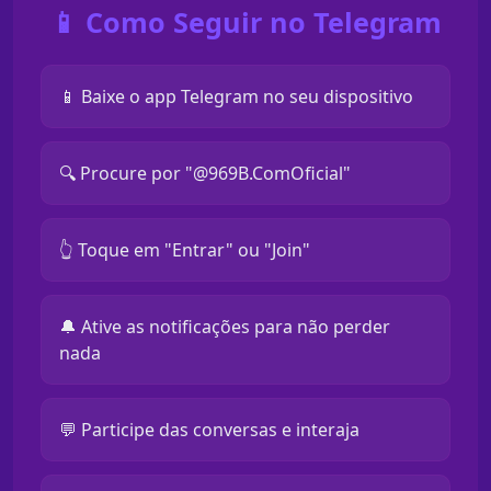
📱 Como Seguir no Telegram
📱 Baixe o app Telegram no seu dispositivo
🔍 Procure por "@969B.ComOficial"
👆 Toque em "Entrar" ou "Join"
🔔 Ative as notificações para não perder
nada
💬 Participe das conversas e interaja