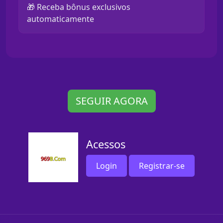
🎁 Receba bônus exclusivos
automaticamente
SEGUIR AGORA
Acessos
Login
Registrar-se