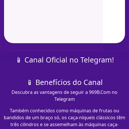
📱 Canal Oficial no Telegram!
📱 Benefícios do Canal
Descubra as vantagens de seguir a 969B.Com no
Telegram
Também conhecidos como máquinas de frutas ou
bandidos de um braço só, os caça-níqueis clássicos têm
três cilindros e se assemelham às máquinas caça-