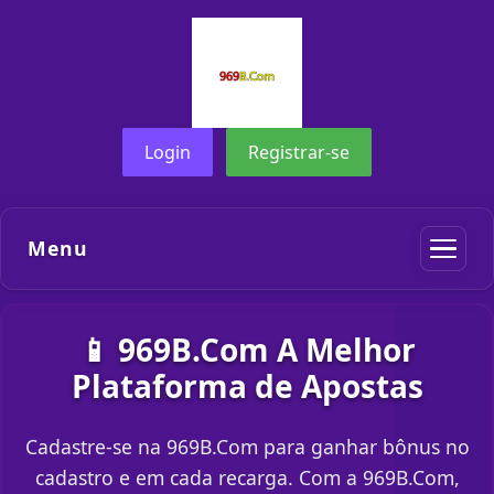
Login
Registrar-se
Menu
📱 969B.Com A Melhor
Plataforma de Apostas
Cadastre-se na 969B.Com para ganhar bônus no
cadastro e em cada recarga. Com a 969B.Com,