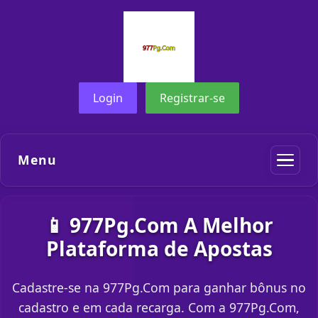
Login
Registrar-se
Menu
📱 977Pg.Com A Melhor
Plataforma de Apostas
Cadastre-se na 977Pg.Com para ganhar bônus no
cadastro e em cada recarga. Com a 977Pg.Com,