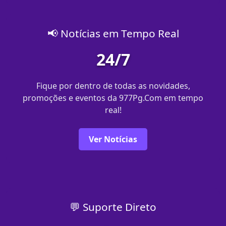
📢 Notícias em Tempo Real
24/7
Fique por dentro de todas as novidades,
promoções e eventos da 977Pg.Com em tempo
real!
Ver Notícias
💬 Suporte Direto