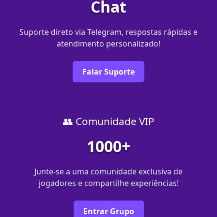
Chat
Suporte direto via Telegram, respostas rápidas e
atendimento personalizado!
Falar Suporte
👥 Comunidade VIP
1000+
Junte-se a uma comunidade exclusiva de
jogadores e compartilhe experiências!
Entrar Grupo