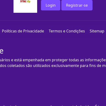
Login
Registrar-se
Políticas de Privacidade
Termos e Condições
Sitemap
de
usuários e está empenhada em proteger todas as informaçõe
os coletados são utilizados exclusivamente para fins de m