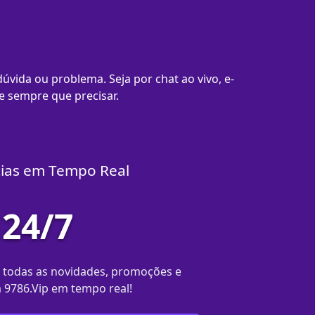
úvida ou problema. Seja por chat ao vivo, e-
e sempre que precisar.
cias em Tempo Real
24/7
e todas as novidades, promoções e
 9786.Vip em tempo real!