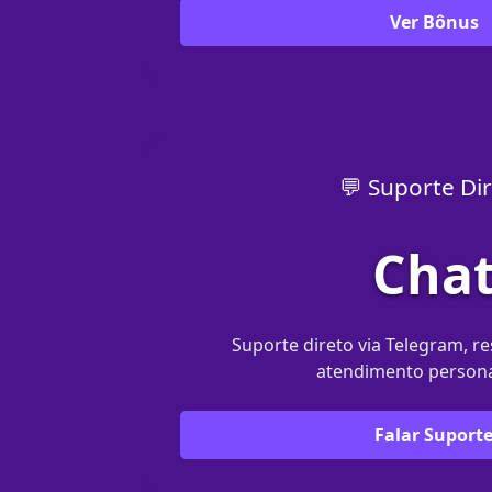
Ver Bônus
💬 Suporte Di
Cha
Suporte direto via Telegram, r
atendimento persona
Falar Suport