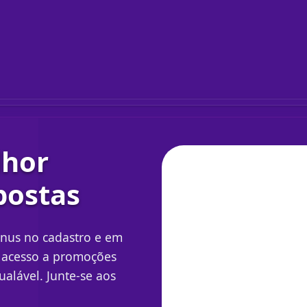
lhor
postas
ônus no cadastro e em
m acesso a promoções
ualável. Junte-se aos