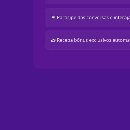
💬 Participe das conversas e interaj
🎁 Receba bônus exclusivos autom