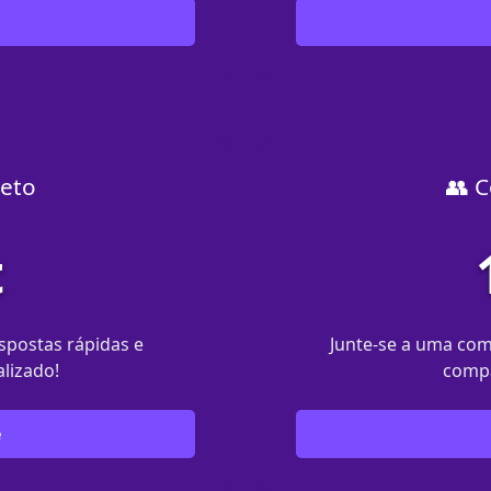
reto
👥 
t
espostas rápidas e
Junte-se a uma com
lizado!
compa
e