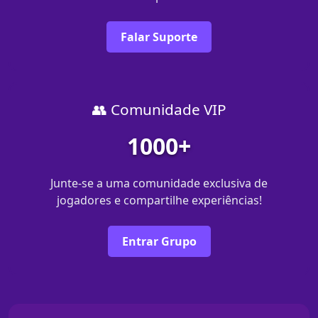
Falar Suporte
👥 Comunidade VIP
1000+
Junte-se a uma comunidade exclusiva de
jogadores e compartilhe experiências!
Entrar Grupo