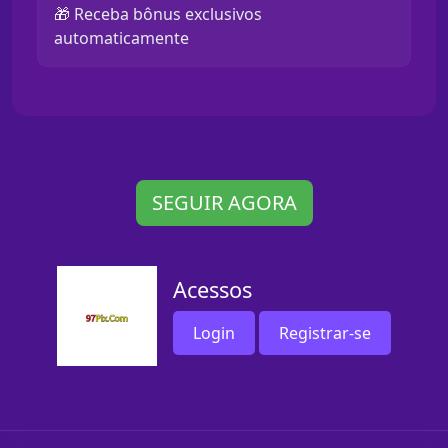
🎁 Receba bônus exclusivos
automaticamente
SEGUIR AGORA
Acessos
Login
Registrar-se