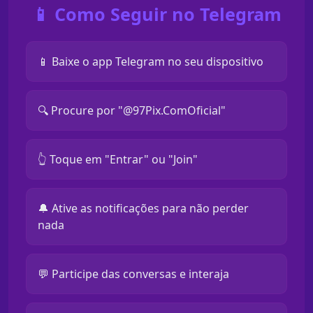
📱 Como Seguir no Telegram
📱 Baixe o app Telegram no seu dispositivo
🔍 Procure por "@97Pix.ComOficial"
👆 Toque em "Entrar" ou "Join"
🔔 Ative as notificações para não perder
nada
💬 Participe das conversas e interaja