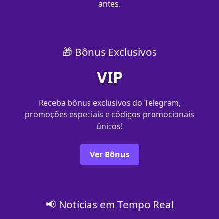
antes.
🎁 Bônus Exclusivos
VIP
Receba bônus exclusivos do Telegram,
promoções especiais e códigos promocionais
únicos!
Ver Bônus
📢 Notícias em Tempo Real