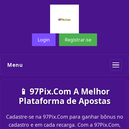
Login
Registrar-se
Menu
📱 97Pix.Com A Melhor
Plataforma de Apostas
Cadastre-se na 97Pix.Com para ganhar bônus no
cadastro e em cada recarga. Com a 97Pix.Com,