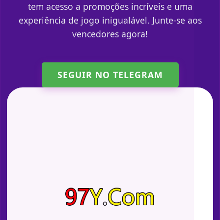
tem acesso a promoções incríveis e uma
experiência de jogo inigualável. Junte-se aos
vencedores agora!
SEGUIR NO TELEGRAM