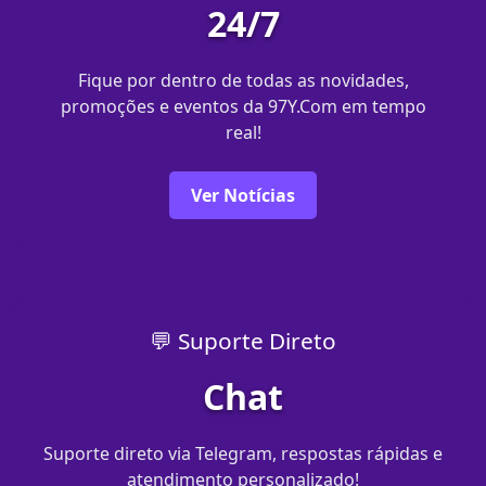
24/7
Fique por dentro de todas as novidades,
promoções e eventos da 97Y.Com em tempo
real!
Ver Notícias
💬 Suporte Direto
Chat
Suporte direto via Telegram, respostas rápidas e
atendimento personalizado!