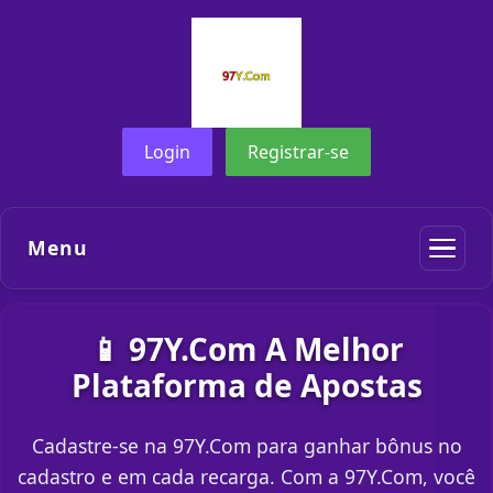
Login
Registrar-se
Menu
📱 97Y.Com A Melhor
Plataforma de Apostas
Cadastre-se na 97Y.Com para ganhar bônus no
cadastro e em cada recarga. Com a 97Y.Com, você