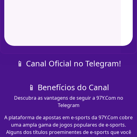
📱 Canal Oficial no Telegram!
📱 Benefícios do Canal
Descubra as vantagens de seguir a 97Y.Com no
Telegram
A plataforma de apostas em e-sports da 97Y.Com cobre
uma ampla gama de jogos populares de e-sports.
Alguns dos títulos proeminentes de e-sports que você