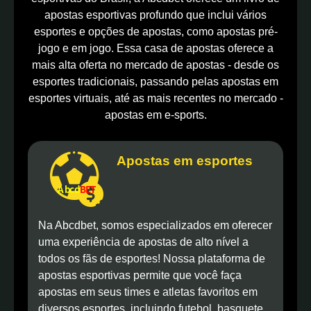
apostas esportivas profundo que inclui vários
esportes e opções de apostas, como apostas pré-
jogo e em jogo. Essa casa de apostas oferece a
mais alta oferta no mercado de apostas - desde os
esportes tradicionais, passando pelas apostas em
esportes virtuais, até as mais recentes no mercado -
apostas em e-sports.
Apostas em esportes
Na Abcdbet, somos especializados em oferecer
uma experiência de apostas de alto nível a
todos os fãs de esportes! Nossa plataforma de
apostas esportivas permite que você faça
apostas em seus times e atletas favoritos em
diversos esportes, incluindo futebol, basquete,