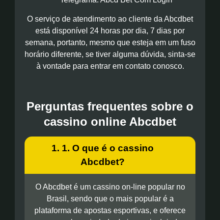
O serviço de atendimento ao cliente da Abcdbet
está disponível 24 horas por dia, 7 dias por
semana, portanto, mesmo que esteja em um fuso
horário diferente, se tiver alguma dúvida, sinta-se
à vontade para entrar em contato conosco.
Perguntas frequentes sobre o
cassino online Abcdbet
1. 1. O que é o cassino
Abcdbet?
O Abcdbet é um cassino on-line popular no
Brasil, sendo que o mais popular é a
plataforma de apostas esportivas, e oferece