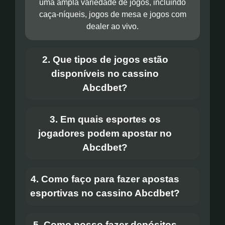
uma ampla variedade de jogos, incluindo
caça-níqueis, jogos de mesa e jogos com
dealer ao vivo.
2. Que tipos de jogos estão
disponíveis no cassino
Abcdbet?
3. Em quais esportes os
jogadores podem apostar no
Abcdbet?
4. Como faço para fazer apostas
esportivas no cassino Abcdbet?
5. Como posso fazer depósitos