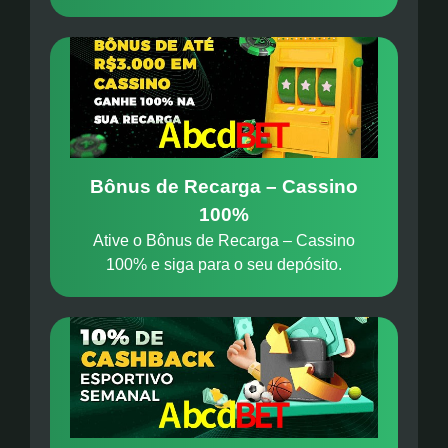
Bônus de Recarga – Cassino
100%
Ative o Bônus de Recarga – Cassino
100% e siga para o seu depósito.