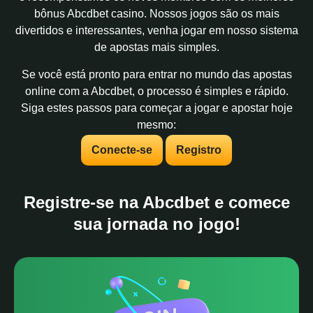
bônus Abcdbet casino. Nossos jogos são os mais
divertidos e interessantes, venha jogar em nosso sistema
de apostas mais simples.
Se você está pronto para entrar no mundo das apostas
online com a Abcdbet, o processo é simples e rápido.
Siga estes passos para começar a jogar e apostar hoje
mesmo:
Conecte-se
Registro
Registre-se na Abcdbet e comece
sua jornada no jogo!