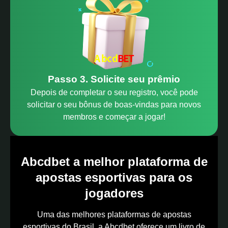
Passo 3. Solicite seu prêmio
Depois de completar o seu registro, você pode
solicitar o seu bônus de boas-vindas para novos
membros e começar a jogar!
Abcdbet a melhor plataforma de
apostas esportivas para os
jogadores
Uma das melhores plataformas de apostas
esportivas do Brasil, a Abcdbet oferece um livro de