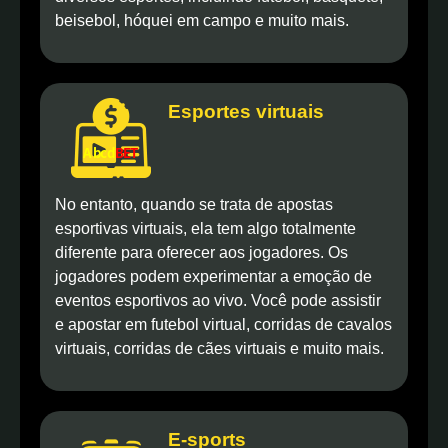
beisebol, hóquei em campo e muito mais.
Esportes virtuais
No entanto, quando se trata de apostas
esportivas virtuais, ela tem algo totalmente
diferente para oferecer aos jogadores. Os
jogadores podem experimentar a emoção de
eventos esportivos ao vivo. Você pode assistir
e apostar em futebol virtual, corridas de cavalos
virtuais, corridas de cães virtuais e muito mais.
E-sports