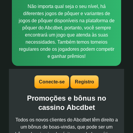
Não importa qual seja o seu nível, há
diferentes jogos de pôquer e variantes de
jogos de pôquer disponíveis na plataforma de
pôquer do Abcdbet, portanto, você sempre
encontrará um jogo que atenda às suas
necessidades. Também temos torneios
regulares onde os jogadores podem competir
e ganhar prêmios!
Conecte-se
Registro
Promoções e bônus no
cassino Abcdbet
Todos os novos clientes do Abcdbet têm direito a
um bônus de boas-vindas, que pode ser um