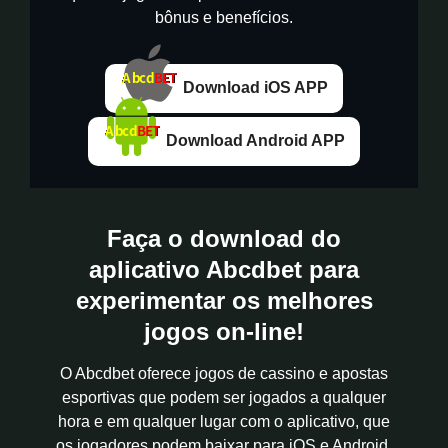
bônus e benefícios.
Download iOS APP
Download Android APP
Faça o download do
aplicativo Abcdbet para
experimentar os melhores
jogos on-line!
O Abcdbet oferece jogos de cassino e apostas
esportivas que podem ser jogados a qualquer
hora e em qualquer lugar com o aplicativo, que
os jogadores podem baixar para iOS e Android.