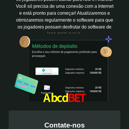
Você só precisa de uma conexão com a Internet
e está pronto para começar! Atualizaremos e
otimizaremos regularmente o software para que
os jogadores possam desfrutar do software de
jogo mais suave.
Contate-nos