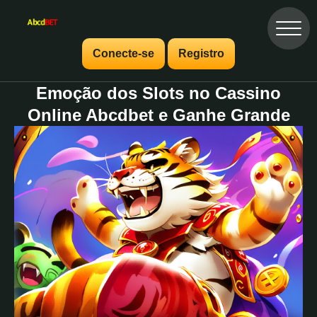
Conecte-se
Registro
Emoção dos Slots no Cassino
Online Abcdbet e Ganhe Grande