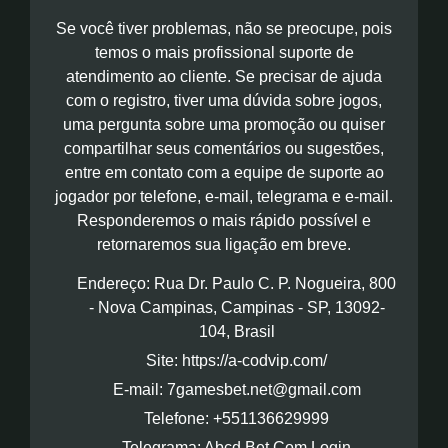
Se você tiver problemas, não se preocupe, pois
temos o mais profissional suporte de
atendimento ao cliente. Se precisar de ajuda
com o registro, tiver uma dúvida sobre jogos,
uma pergunta sobre uma promoção ou quiser
compartilhar seus comentários ou sugestões,
entre em contato com a equipe de suporte ao
jogador por telefone, e-mail, telegrama e e-mail.
Responderemos o mais rápido possível e
retornaremos sua ligação em breve.
Endereço: Rua Dr. Paulo C. P. Nogueira, 800
- Nova Campinas, Campinas - SP, 13092-
104, Brasil
Site: https://a-codvip.com/
E-mail:
7gamesbet.net@gmail.com
Telefone: +551136629999
Telegrama: Abcd Bet Com Login