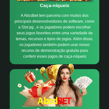
Caça-níqueis
A Abcdbet tem parceria com muitos dos
principais desenvolvedores de software, como
a Slot pg , e os jogadores podem escolher
seus jogos favoritos entre uma variedade de
temas, recursos e tipos de jogos. Além disso,
os jogadores também podem usar nosso
recurso de demonstração gratuita para
conferir esses jogos de caça-níqueis