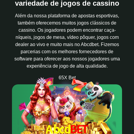
variedade de jogos de cassino
Além da nossa plataforma de apostas esportivas,
também oferecemos muitos jogos clássicos de
cassino. Os jogadores podem encontrar caça-
níqueis, jogos de mesa, vídeo pôquer, jogos com
dealer ao vivo e muito mais no Abcdbet. Fizemos
parcerias com os melhores fornecedores de
software para oferecer aos nossos jogadores uma
experiência de jogo de alta qualidade.
65X Bet